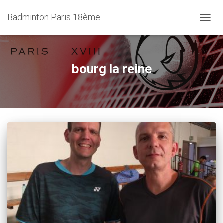
Badminton Paris 18ème
OUVRI
bourg la reine