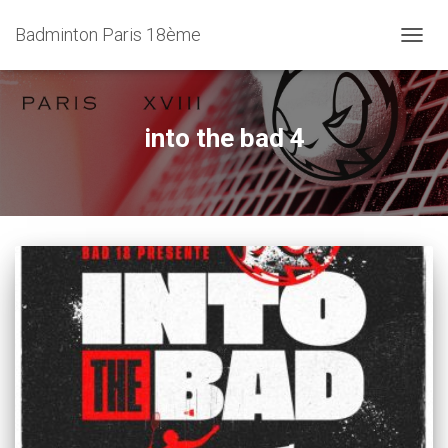
Badminton Paris 18ème
OUVRI
into the bad 4