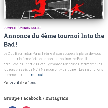
COMPÉTITION INDIVIDUELLE
Annonce du 4ème tournoi Into the
Bad !
Le Club Badminton Paris 18ème et son équipe a le plaisir de vous
annoncer la 4ème édition de son tournoi Into the Bad ! Il se
déroulera les 1er et 2 juillet au gymnase Micheline Ostermeyer. Les
joueurs classés de NC à N2 pourront y participer ! Les inscriptions
commenceront
Lire la suite
Par
pabril
, il y a
4 ans
Groupe Facebook / Instagram