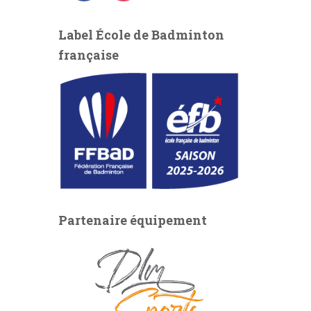
a
n
c
s
Label École de Badminton
e
t
française
b
a
o
g
o
r
k
a
m
Partenaire équipement