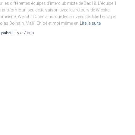
r les différentes équipes d’interclub mixte de Bad18. L’équipe 1
transforme un peu cette saison avec les retours de Wiebke
meier et Wei chih Chen ainsi que les arrivées de Julie Lecoq et
olas Dolhain. Maël, Chloé et moi même en
Lire la suite
r
pabril
, il y a
7 ans