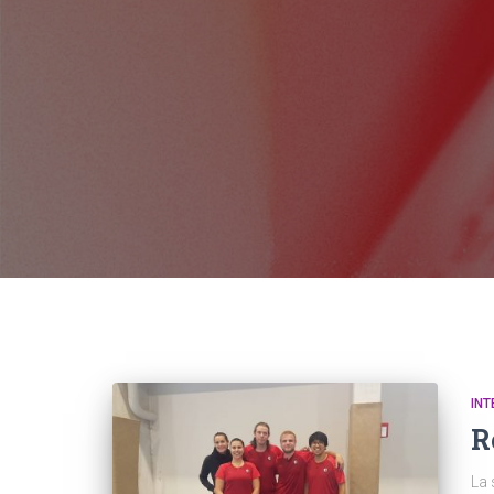
INT
R
La 