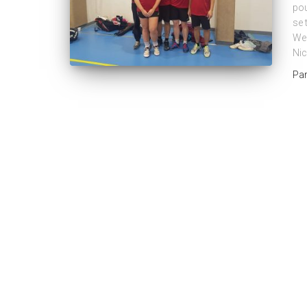
pou
se 
Weh
Nic
Pa