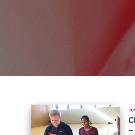
COM
C
–