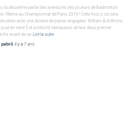
ci la deuxième partie des aventures des joueurs de Badminton
is 18ème au Championnat de Paris 2019 ! Cette fois ci ce sera
 doubles avec une dizaine de paires engagées. William & Anthony
 joué en série 5 et sortiront vainqueurs de leur deux premier
chs avant de se
Lire la suite
r
pabril
, il y a
7 ans