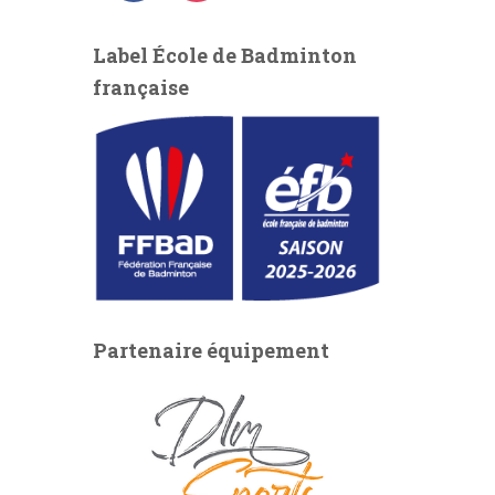
a
n
c
s
Label École de Badminton
e
t
française
b
a
o
g
o
r
k
a
m
Partenaire équipement