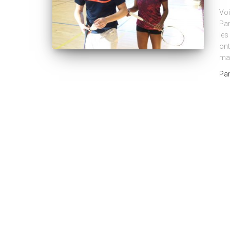
Voi
Par
les
ont
mat
Pa