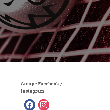
Groupe Facebook /
Instagram
f
i